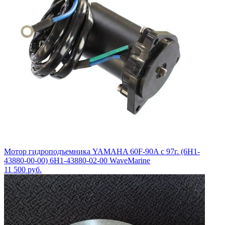
Мотор гидроподъемника YAMAHA 60F-90A с 97г. (6H1-
43880-00-00) 6H1-43880-02-00 WaveMarine
11 500
руб.