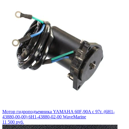
Мотор гидроподъемника YAMAHA 60F-90A с 97г. (6H1-
43880-00-00) 6H1-43880-02-00 WaveMarine
11 500
руб.