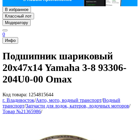
В избранное
Классный лот
Модератору
0
Инфо
Подшипник шариковый
20x47x14 Yamaha 3-8 93306-
204U0-00 Omax
Код товара: 1254815644
г. Владивосток
/
Авто, мото, водный транспорт
/
Водный
транспорт
/
Запчасти для лодок, катеров, лодочных моторов
/
Товар №21365986
/