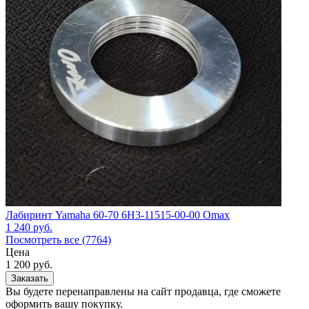
Лабиринт Yamaha 60-70 6H3-11515-00-00 Omax
1 240
руб.
Посмотреть все (7764)
Цена
1 200
руб.
Заказать
Вы будете перенаправлены на сайт продавца, где сможете
оформить вашу покупку.