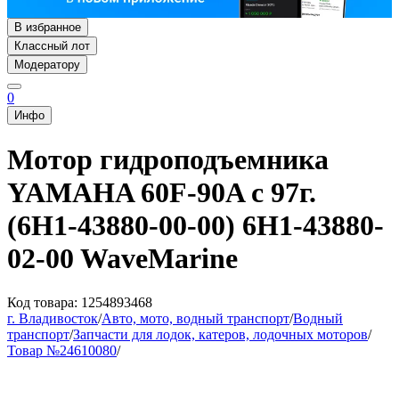
В избранное
Классный лот
Модератору
0
Инфо
Мотор гидроподъемника
YAMAHA 60F-90A с 97г.
(6H1-43880-00-00) 6H1-43880-
02-00 WaveMarine
Код товара: 1254893468
г. Владивосток
/
Авто, мото, водный транспорт
/
Водный
транспорт
/
Запчасти для лодок, катеров, лодочных моторов
/
Товар №24610080
/