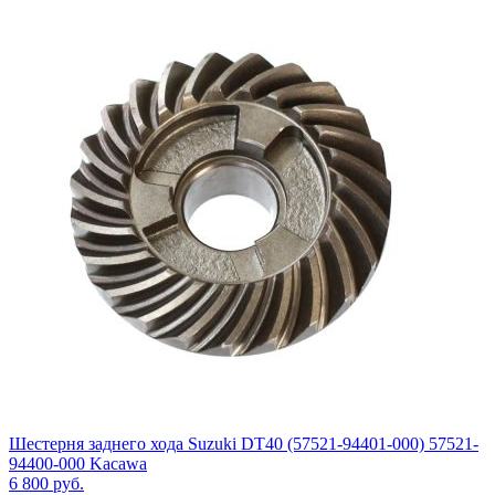
Шестерня заднего хода Suzuki DT40 (57521-94401-000) 57521-
94400-000 Kacawa
6 800
руб.