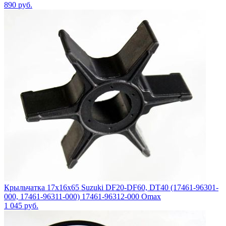
890
руб.
Крыльчатка 17x16x65 Suzuki DF20-DF60, DT40 (17461-96301-
000, 17461-96311-000) 17461-96312-000 Omax
1 045
руб.