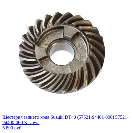
Шестерня заднего хода Suzuki DT40 (57521-94401-000) 57521-
94400-000 Kacawa
6 800
руб.