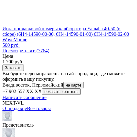
Игла поплавковой камеры карбюратора Yamaha 40-50 (в
сборе) (6H4-14590-00-00, 6H4-14590-01-00) 6H4-14590-02-00
WaveMarine
500
руб.
Посмотреть все (7764)
Цена
1 700
руб.
Заказать
Вы будете перенаправлены на сайт продавца, где сможете
оформить вашу покупку.
Владивосток, Первомайский
на карте
+7 902 557 XX XX
показать контакты
Написать сообщение
NEXT-VL
О продавце
Все товары
Представитель