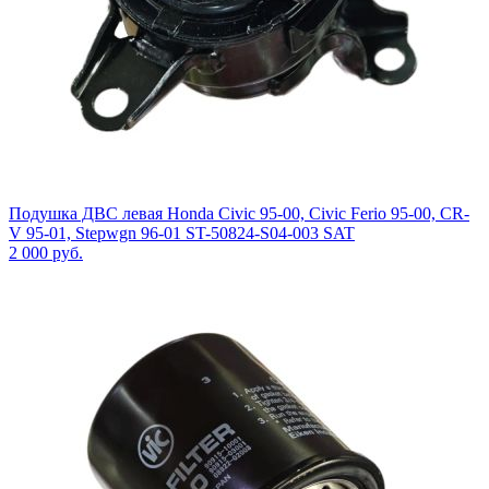
Подушка ДВС левая Honda Civic 95-00, Civic Ferio 95-00, CR-
V 95-01, Stepwgn 96-01 ST-50824-S04-003 SAT
2 000
руб.