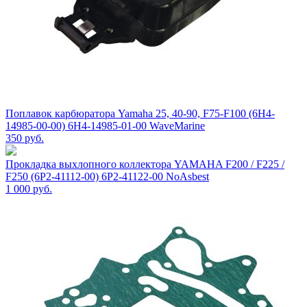
Поплавок карбюратора Yamaha 25, 40-90, F75-F100 (6H4-
14985-00-00) 6H4-14985-01-00 WaveMarine
350
руб.
Прокладка выхлопного коллектора YAMAHA F200 / F225 /
F250 (6P2-41112-00) 6P2-41122-00 NoAsbest
1 000
руб.