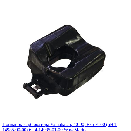
Поплавок карбюратора Yamaha 25, 40-90, F75-F100 (6H4-
14985-00-00) 6H4-14985-01-00 WaveMarine