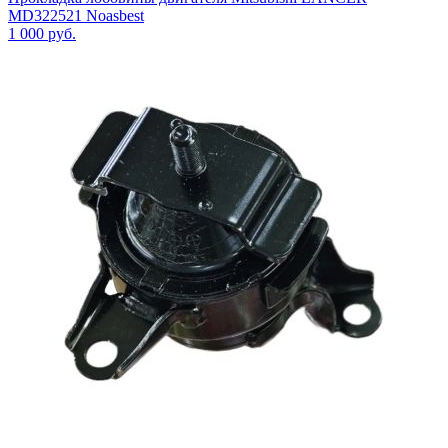
MD322521 Noasbest
1 000
руб.