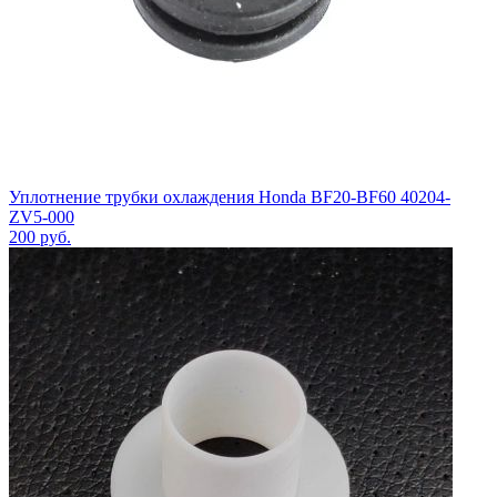
Уплотнение трубки охлаждения Honda BF20-BF60 40204-
ZV5-000
200
руб.