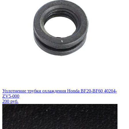
Уплотнение трубки охлаждения Honda BF20-BF60 40204-
ZV5-000
200
руб.