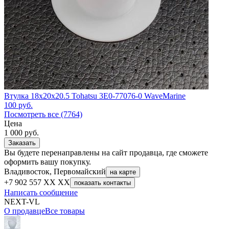
Втулка 18x20x20.5 Tohatsu 3E0-77076-0 WaveMarine
100
руб.
Посмотреть все (7764)
Цена
1 000
руб.
Заказать
Вы будете перенаправлены на сайт продавца, где сможете
оформить вашу покупку.
Владивосток, Первомайский
на карте
+7 902 557 XX XX
показать контакты
Написать сообщение
NEXT-VL
О продавце
Все товары