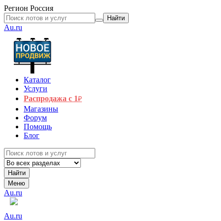
Регион
Россия
Найти
Au.ru
Каталог
Услуги
Распродажа с 1
₽
Магазины
Форум
Помощь
Блог
Найти
Меню
Au.ru
Au.ru