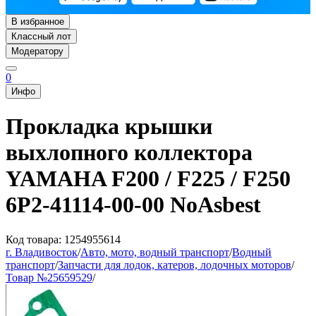
В избранное
Классный лот
Модератору
0
Инфо
Прокладка крышки
выхлопного коллектора
YAMAHA F200 / F225 / F250
6P2-41114-00-00 NoAsbest
Код товара: 1254955614
г. Владивосток
/
Авто, мото, водный транспорт
/
Водный
транспорт
/
Запчасти для лодок, катеров, лодочных моторов
/
Товар №25659529
/