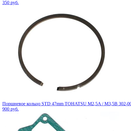
350
руб.
Поршневое кольцо STD 47mm TOHATSU M2,5A / M3,5B 302-00
900
руб.