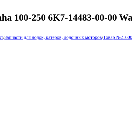
a 100-250 6K7-14483-00-00 W
рт
/
Запчасти для лодок, катеров, лодочных моторов
/
Товар №2160