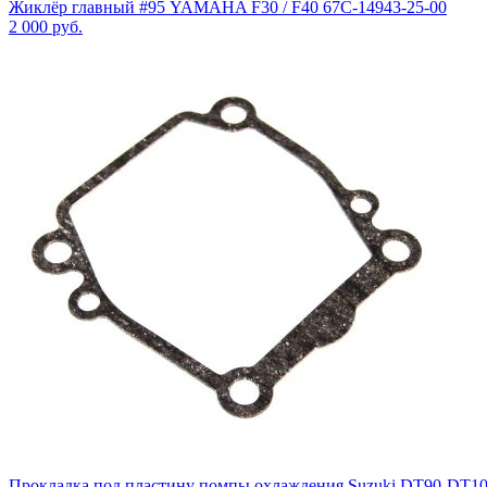
Жиклёр главный #95 YAMAHA F30 / F40 67C-14943-25-00
2 000
руб.
Прокладка под пластину помпы охлаждения Suzuki DT90-DT1