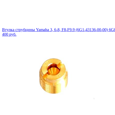
Втулка струбцины Yamaha 3, 6-8, F8-F9.9 (6G1-43136-00-00) 6G
400
руб.