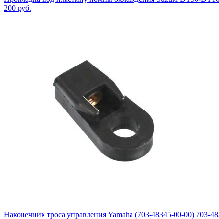
200
руб.
Наконечник троса управления Yamaha (703-48345-00-00) 703-48